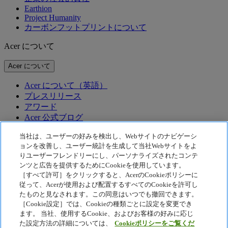
Earthion
Project Humanity
カーボンフットプリントについて
Acer について
Acer について
Acer について（英語）
プレスリリース
アワード
Acer 公式ブログ
テクノロジー
当社は、ユーザーの好みを検出し、Webサイトのナビゲーシ
ョンを改善し、ユーザー統計を生成して当社Webサイトをよ
りユーザーフレンドリーにし、パーソナライズされたコンテ
テクノロジー
ンツと広告を提供するためにCookieを使用しています。
Acer テクノロジー
［すべて許可］をクリックすると、AcerのCookieポリシーに
従って、Acerが使用および配置するすべてのCookieを許可し
McAfee
Acer Display Widget
たものと見なされます。この同意はいつでも撤回できます。
［Cookie設定］では、Cookieの種類ごとに設定を変更でき
プライバシーポリシー
ます。 当社、使用するCookie、およびお客様の好みに応じ
Cookie ポリシー
た設定方法の詳細については、
Cookieポリシーをご覧くだ