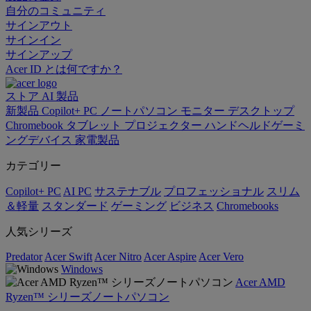
自分のコミュニティ
サインアウト
サインイン
サインアップ
Acer ID とは何ですか？
ストア
AI
製品
新製品
Copilot+ PC
ノートパソコン
モニター
デスクトップ
Chromebook
タブレット
プロジェクター
ハンドヘルドゲーミ
ングデバイス
家電製品
カテゴリー
Copilot+ PC
AI PC
サステナブル
プロフェッショナル
スリム
＆軽量
スタンダード
ゲーミング
ビジネス
Chromebooks
人気シリーズ
Predator
Acer Swift
Acer Nitro
Acer Aspire
Acer Vero
Windows
Acer AMD
Ryzen™ シリーズノートパソコン