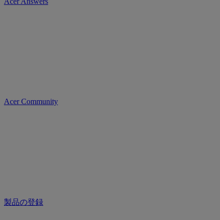
Acer Answers
Acer Community
製品の登録