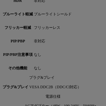
HDR
非対応
ブルーライト軽減
ブルーライトシールド
フリッカー軽減
フリッカーレス
PIP/PBP
非対応
PIP/PBP注意事項
なし
その他機能
なし
プラグ&プレイ
プラグ&プレイ
VESA DDC2B（DDC/CI対応）
電源仕様
ACアダプター（48W、100-240V、50/60Hz、