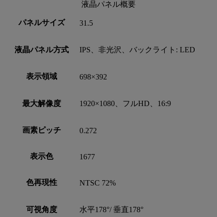
液晶パネル概要
パネルサイズ
31.5
液晶パネル方式
IPS、非光沢、バックライト: LED
表示領域
698×392
最大解像度
1920×1080、フルHD、16:9
画素ピッチ
0.272
表示色
1677
色再現性
NTSC 72%
可視角度
水平178°/ 垂直178°