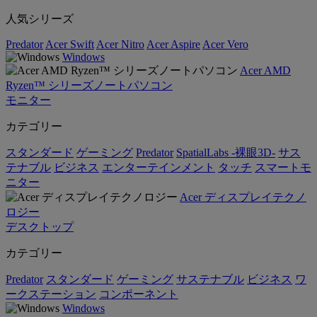
人気シリーズ
Predator
Acer Swift
Acer Nitro
Acer Aspire
Acer Vero
Windows
Acer AMD
Ryzen™ シリーズノートパソコン
モニター
カテゴリー
スタンダード
ゲーミング
Predator
SpatialLabs -裸眼3D-
サス
テナブル
ビジネス
エンターテインメント
タッチ
スマートモ
ニター
Acer ディスプレイテクノ
ロジー
デスクトップ
カテゴリー
Predator
スタンダード
ゲーミング
サステナブル
ビジネス
ワ
ークステーション
コンポーネント
Windows