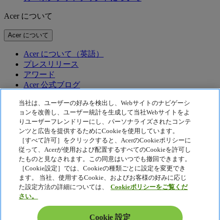
Acer について
Acer について
Acer について（英語）
プレスリリース
アワード
Acer 公式ブログ
テクノロジー
当社は、ユーザーの好みを検出し、Webサイトのナビゲーシ
ョンを改善し、ユーザー統計を生成して当社Webサイトをよ
りユーザーフレンドリーにし、パーソナライズされたコンテ
テクノロジー
ンツと広告を提供するためにCookieを使用しています。
Acer テクノロジー
［すべて許可］をクリックすると、AcerのCookieポリシーに
従って、Acerが使用および配置するすべてのCookieを許可し
McAfee
Acer Display Widget
たものと見なされます。この同意はいつでも撤回できます。
［Cookie設定］では、Cookieの種類ごとに設定を変更でき
プライバシーポリシー
ます。 当社、使用するCookie、およびお客様の好みに応じ
Cookie ポリシー
た設定方法の詳細については、
Cookieポリシーをご覧くだ
さい。
法的通知
Acer 法的情報
Cookie 設定
アクセシビリティポリシー