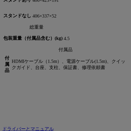
406×423×191
スタンドなし
406×337×52
総重量
包装重量（付属品含む）(kg)
4.5
付属品
付
HDMIケーブル（1.5m）、電源ケーブル(1.5m)、クイッ
属
クガイド、台座、支柱、保証書、修理依頼書
品
ドライバーとマニュアル