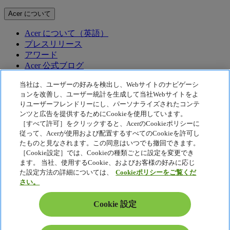
Acer について
Acer について（英語）
プレスリリース
アワード
Acer 公式ブログ
テクノロジー
当社は、ユーザーの好みを検出し、Webサイトのナビゲーシ
ョンを改善し、ユーザー統計を生成して当社Webサイトをよ
りユーザーフレンドリーにし、パーソナライズされたコンテ
テクノロジー
ンツと広告を提供するためにCookieを使用しています。
Acer テクノロジー
［すべて許可］をクリックすると、AcerのCookieポリシーに
従って、Acerが使用および配置するすべてのCookieを許可し
McAfee
Acer Display Widget
たものと見なされます。この同意はいつでも撤回できます。
［Cookie設定］では、Cookieの種類ごとに設定を変更でき
プライバシーポリシー
ます。 当社、使用するCookie、およびお客様の好みに応じ
Cookie ポリシー
た設定方法の詳細については、
Cookieポリシーをご覧くだ
さい。
法的通知
Acer 法的情報
Cookie 設定
アクセシビリティポリシー
Cookie 設定
日本 - 日本語