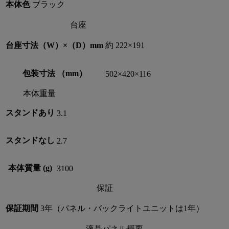
本体色
ブラック
台座
台座寸法（W）×（D）mm
約 222×191
包装寸法 （mm）
502×420×116
本体重量
スタンドあり
3.1
スタンドなし
2.7
本体質量 (g)
3100
保証
保証期間
3年（パネル・バックライトユニットは1年）
液晶パネル概要