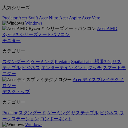
人気シリーズ
Predator
Acer Swift
Acer Nitro
Acer Aspire
Acer Vero
Windows
Acer AMD
Ryzen™ シリーズノートパソコン
モニター
カテゴリー
スタンダード
ゲーミング
Predator
SpatialLabs -裸眼3D-
サス
テナブル
ビジネス
エンターテインメント
タッチ
スマートモ
ニター
Acer ディスプレイテクノ
ロジー
デスクトップ
カテゴリー
Predator
スタンダード
ゲーミング
サステナブル
ビジネス
ワ
ークステーション
コンポーネント
Windows