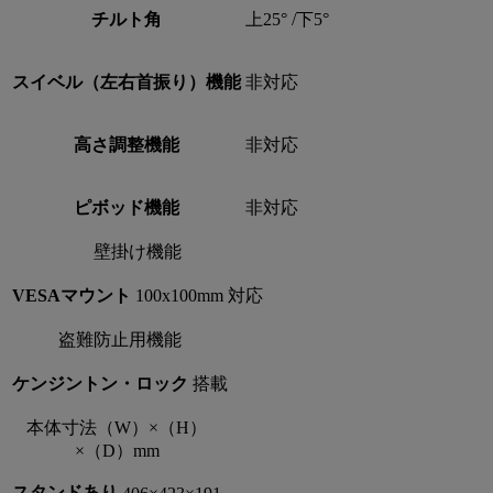
チルト角
上25° /下5°
スイベル（左右首振り）機能
非対応
高さ調整機能
非対応
ピボッド機能
非対応
壁掛け機能
VESAマウント
100x100mm 対応
盗難防止用機能
ケンジントン・ロック
搭載
本体寸法（W）×（H）
×（D）mm
スタンドあり