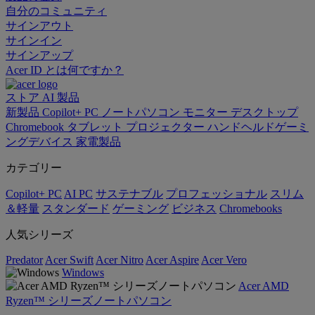
自分のコミュニティ
サインアウト
サインイン
サインアップ
Acer ID とは何ですか？
ストア
AI
製品
新製品
Copilot+ PC
ノートパソコン
モニター
デスクトップ
Chromebook
タブレット
プロジェクター
ハンドヘルドゲーミ
ングデバイス
家電製品
カテゴリー
Copilot+ PC
AI PC
サステナブル
プロフェッショナル
スリム
＆軽量
スタンダード
ゲーミング
ビジネス
Chromebooks
人気シリーズ
Predator
Acer Swift
Acer Nitro
Acer Aspire
Acer Vero
Windows
Acer AMD
Ryzen™ シリーズノートパソコン