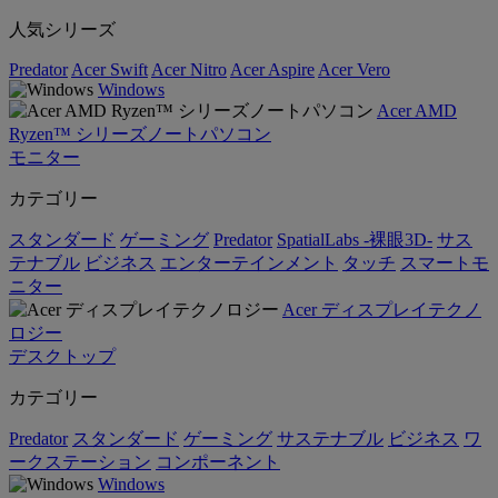
人気シリーズ
Predator
Acer Swift
Acer Nitro
Acer Aspire
Acer Vero
Windows
Acer AMD
Ryzen™ シリーズノートパソコン
モニター
カテゴリー
スタンダード
ゲーミング
Predator
SpatialLabs -裸眼3D-
サス
テナブル
ビジネス
エンターテインメント
タッチ
スマートモ
ニター
Acer ディスプレイテクノ
ロジー
デスクトップ
カテゴリー
Predator
スタンダード
ゲーミング
サステナブル
ビジネス
ワ
ークステーション
コンポーネント
Windows