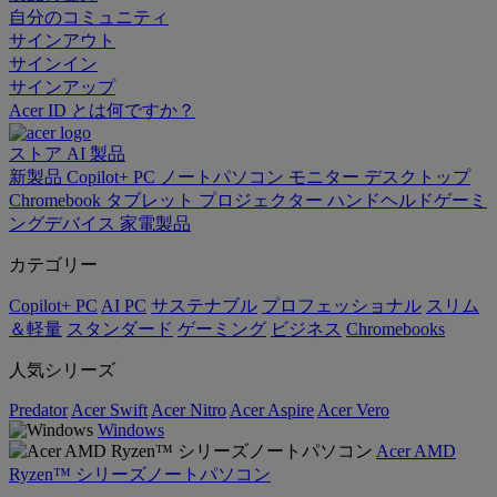
自分のコミュニティ
サインアウト
サインイン
サインアップ
Acer ID とは何ですか？
ストア
AI
製品
新製品
Copilot+ PC
ノートパソコン
モニター
デスクトップ
Chromebook
タブレット
プロジェクター
ハンドヘルドゲーミ
ングデバイス
家電製品
カテゴリー
Copilot+ PC
AI PC
サステナブル
プロフェッショナル
スリム
＆軽量
スタンダード
ゲーミング
ビジネス
Chromebooks
人気シリーズ
Predator
Acer Swift
Acer Nitro
Acer Aspire
Acer Vero
Windows
Acer AMD
Ryzen™ シリーズノートパソコン