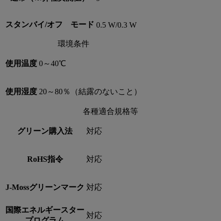
スタンバイ/オフ モード
0.5 W/0.3 W
環境条件
使用温度
0～40℃
使用湿度
20～80％（結露のないこと）
各種適合規格等
グリーン購入法
対応
RoHS指令
対応
J-Mossグリーンマーク
対応
国際エネルギースター
対応
プログラム