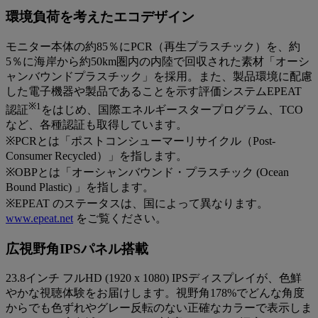
環境負荷を考えたエコデザイン
モニター本体の約85％にPCR（再生プラスチック）を、約
5％に海岸から約50km圏内の内陸で回収された素材「オーシ
ャンバウンドプラスチック」を採用。また、製品環境に配慮
した電子機器や製品であることを示す評価システムEPEAT
※1
認証
をはじめ、国際エネルギースタープログラム、TCO
など、各種認証も取得しています。
※PCRとは「ポストコンシューマーリサイクル（Post-
Consumer Recycled）」を指します。
※OBPとは「オーシャンバウンド・プラスチック (Ocean
Bound Plastic) 」を指します。
※EPEAT のステータスは、国によって異なります。
www.epeat.net
をご覧ください。
広視野角IPSパネル搭載
23.8インチ フルHD (1920 x 1080) IPSディスプレイが、色鮮
やかな視聴体験をお届けします。視野角178%でどんな角度
からでも色ずれやグレー反転のない正確なカラーで表示しま