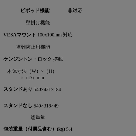
ピボッド機能
非対応
壁掛け機能
VESAマウント
100x100mm 対応
盗難防止用機能
ケンジントン・ロック
搭載
本体寸法（W）×（H）
×（D）mm
スタンドあり
540×421×184
スタンドなし
540×318×49
総重量
包装重量（付属品含む）(kg)
5.4