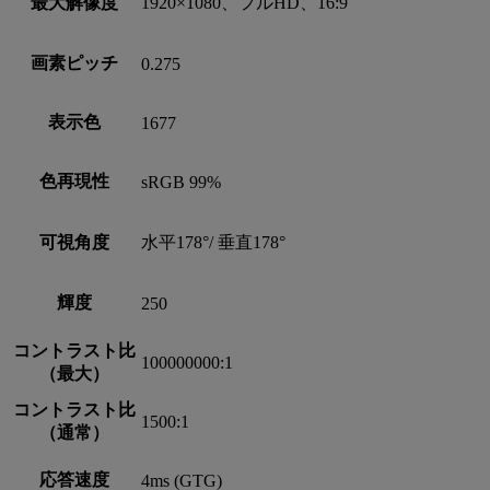
最大解像度
1920×1080、フルHD、16:9
画素ピッチ
0.275
表示色
1677
色再現性
sRGB 99%
可視角度
水平178°/ 垂直178°
輝度
250
コントラスト比
100000000:1
（最大）
コントラスト比
1500:1
（通常）
応答速度
4ms (GTG)