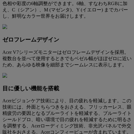
色相や彩度の6軸調整ができます。6軸、すなわちRGBに加
え、C（シアン）、M (マゼンタ)、Y (イエロー) までカバー
し、鮮明なカラー世界をお届けします。
ゼロフレームデザイン
Acer V7シリーズモニターはゼロフレームデザインを採用。
複数台を並べて使用するときでもベゼル幅がほぼゼロに近い
ため、あらゆる映像を細部までシームレスに表示します。
目に優しい機能を搭載
Acerビジョンケア技術により、目の疲れを軽減します。この
技術には、外面とちらつきをおさえる、フリッカーレス、眼
精疲労の要因となるブルーライトを軽減する、ブルーライト
シールドプロ、暗い環境で目の疲れを軽減するために明るさ
を調整する、Acerローディミング技術、非光沢パネルで外交
販社をおさえる、Acerコンフィービューが含まれています。