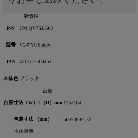
一般情報
P/N
UM.QV7SJ.G02
型番
V247YGbmipx
JAN
4515777569453
本体色
ブラック
台座
台座寸法（W）×（D）mm
175×184
包装寸法 （mm）
600×390×132
本体重量