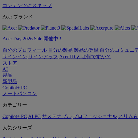
コンテンツにスキップ
Acer ブランド
Acer Day 2026 Sale 開催中！
自分のプロフィール
自分の製品
製品の登録
自分のコミュニ
サインイン
サインアップ
Acer ID とは何ですか？
ストア
AI
製品
新製品
Copilot+ PC
ノートパソコン
カテゴリー
Copilot+ PC
AI PC
サステナブル
プロフェッショナル
スリム＆
人気シリーズ