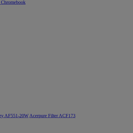
n Chromebook
ozy AF551-20W
Acerpure Filter ACF173