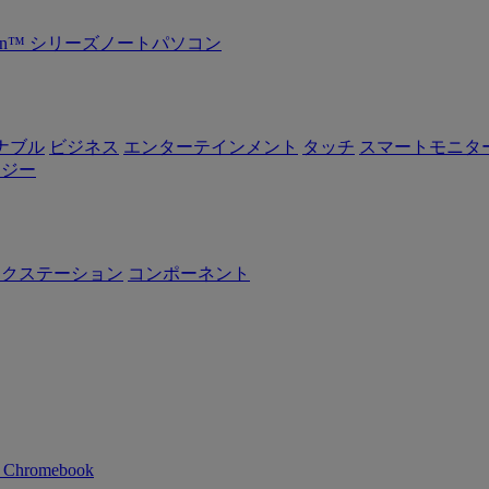
Ryzen™ シリーズノートパソコン
ナブル
ビジネス
エンターテインメント
タッチ
スマートモニタ
ロジー
ークステーション
コンポーネント
n Chromebook