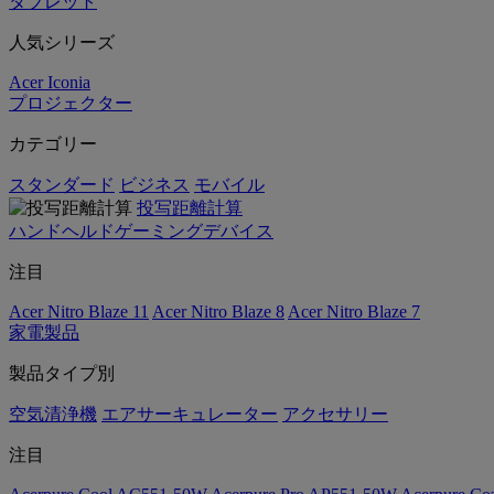
タブレット
人気シリーズ
Acer Iconia
プロジェクター
カテゴリー
スタンダード
ビジネス
モバイル
投写距離計算
ハンドヘルドゲーミングデバイス
注目
Acer Nitro Blaze 11
Acer Nitro Blaze 8
Acer Nitro Blaze 7
家電製品
製品タイプ別
空気清浄機
エアサーキュレーター
アクセサリー
注目