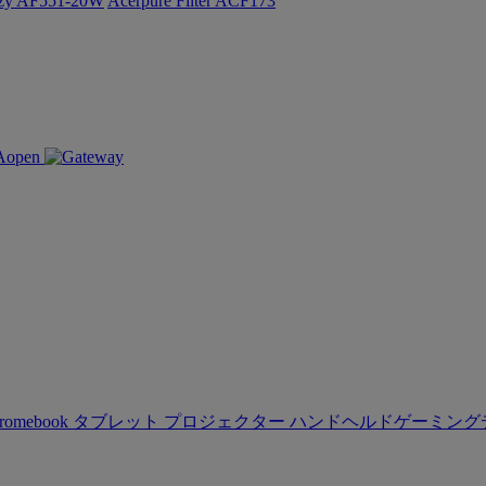
ozy AF551-20W
Acerpure Filter ACF173
romebook
タブレット
プロジェクター
ハンドヘルドゲーミング