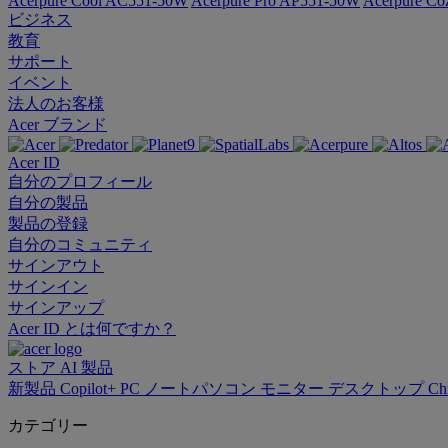
Acerpure Cool AC551-50W
Acerpure Pro AP551-50W
Acerpure C
ビジネス
教育
サポート
イベント
法人のお客様
Acer ブランド
Acer ID
自分のプロフィール
自分の製品
製品の登録
自分のコミュニティ
サインアウト
サインイン
サインアップ
Acer ID とは何ですか？
ストア
AI
製品
新製品
Copilot+ PC
ノートパソコン
モニター
デスクトップ
Ch
カテゴリー