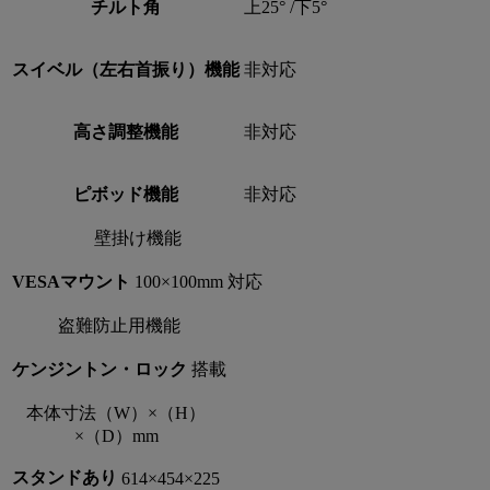
チルト角
上25° /下5°
スイベル（左右首振り）機能
非対応
高さ調整機能
非対応
ピボッド機能
非対応
壁掛け機能
VESAマウント
100×100mm 対応
盗難防止用機能
ケンジントン・ロック
搭載
本体寸法（W）×（H）
×（D）mm
スタンドあり
614×454×225