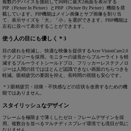
複数のデバイスを接続して同時に最大2画面を表示する
PIP（Picture In Picture）とPBP（Picture By Picture）機能を搭
載しています。PIP機能はメイン画像とサブ画像を割り当
て、表示サイズを「大」「小」を選択できます。PBP機能は
左右に並べて表示することができます。
使う人の目にも優しく＊3
目の疲れを軽減し、快適な映像を提供するAcer VisionCare2.0
テクノロジーを採用。モニターの波長からブルーライトを軽
減するブルーライトシールドプロ、フリッカーレステクノロ
ジーは人間の目ではほとんど認識できない画面のちらつきを
軽減。眼精疲労の要因を抑え、長時間の視聴も安心です。
＊3 眼精疲労・頭痛・不快感などの症状を改善するための機
能ではありません。
スタイリッシュなデザイン
フレームを極限まで薄くしたゼロ・フレームデザインを採
用。複数台を並べるマルチディスプレイ環境でも境目が気に
なりません。