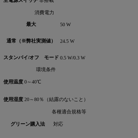
主電源スイッチ
非搭載
消費電力
最大
50 W
通常（※弊社実測値）
24.5 W
スタンバイ/オフ モード
0.5 W/0.3 W
環境条件
使用温度
0～40℃
使用湿度
20～80％（結露のないこと）
各種適合規格等
グリーン購入法
対応