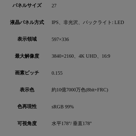
パネルサイズ
27
液晶パネル方式
IPS、非光沢、バックライト: LED
表示領域
597×336
最大解像度
3840×2160、4K UHD、16:9
画素ピッチ
0.155
表示色
約10億7000万色(8bit+FRC)
色再現性
sRGB 99%
可視角度
水平178°/ 垂直178°