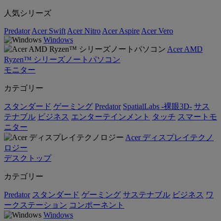
人気シリーズ
Predator
Acer Swift
Acer Nitro
Acer Aspire
Acer Vero
Windows
Acer AMD
Ryzen™ シリーズノートパソコン
モニター
カテゴリー
スタンダード
ゲーミング
Predator
SpatialLabs -裸眼3D-
サス
テナブル
ビジネス
エンターテインメント
タッチ
スマートモ
ニター
Acer ディスプレイテクノ
ロジー
デスクトップ
カテゴリー
Predator
スタンダード
ゲーミング
サステナブル
ビジネス
ワ
ークステーション
コンポーネント
Windows