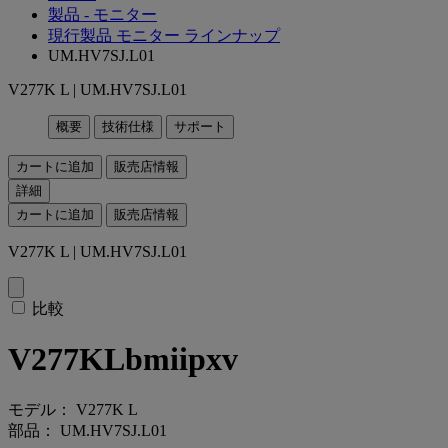
製品 - モニター
現行製品 モニター ラインナップ
UM.HV7SJ.L01
V277K L | UM.HV7SJ.L01
概要
技術仕様
サポート
カートに追加
販売店情報
詳細
カートに追加
販売店情報
V277K L | UM.HV7SJ.L01
比較
V277KLbmiipxv
モデル： V277K L
部品： UM.HV7SJ.L01