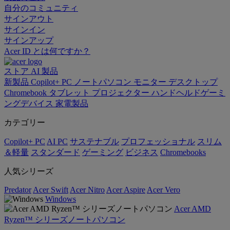
自分のコミュニティ
サインアウト
サインイン
サインアップ
Acer ID とは何ですか？
ストア
AI
製品
新製品
Copilot+ PC
ノートパソコン
モニター
デスクトップ
Chromebook
タブレット
プロジェクター
ハンドヘルドゲーミ
ングデバイス
家電製品
カテゴリー
Copilot+ PC
AI PC
サステナブル
プロフェッショナル
スリム
＆軽量
スタンダード
ゲーミング
ビジネス
Chromebooks
人気シリーズ
Predator
Acer Swift
Acer Nitro
Acer Aspire
Acer Vero
Windows
Acer AMD
Ryzen™ シリーズノートパソコン