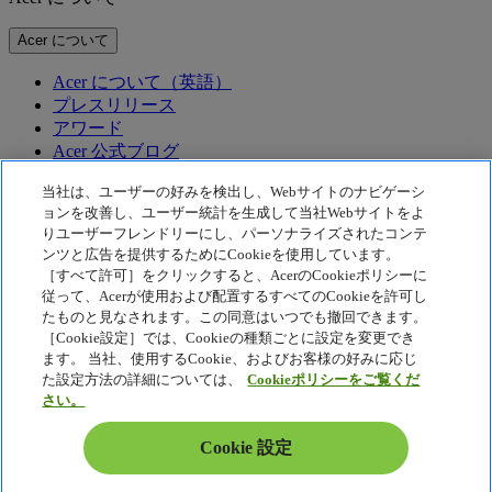
Acer について
Acer について（英語）
プレスリリース
アワード
Acer 公式ブログ
テクノロジー
当社は、ユーザーの好みを検出し、Webサイトのナビゲーシ
ョンを改善し、ユーザー統計を生成して当社Webサイトをよ
りユーザーフレンドリーにし、パーソナライズされたコンテ
テクノロジー
ンツと広告を提供するためにCookieを使用しています。
Acer テクノロジー
［すべて許可］をクリックすると、AcerのCookieポリシーに
従って、Acerが使用および配置するすべてのCookieを許可し
McAfee
Acer Display Widget
たものと見なされます。この同意はいつでも撤回できます。
［Cookie設定］では、Cookieの種類ごとに設定を変更でき
プライバシーポリシー
ます。 当社、使用するCookie、およびお客様の好みに応じ
Cookie ポリシー
た設定方法の詳細については、
Cookieポリシーをご覧くだ
さい。
法的通知
Acer 法的情報
Cookie 設定
アクセシビリティポリシー
Cookie 設定