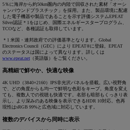
5％に海岸から約50km圏内の内陸で回収された素材「オーシ
ャンバウンドプラスチック」を採用。また、製品環境に配慮
した電子機器や製品であることを示す評価システムEPEAT
Silver認証＊1をはじめ、国際エネルギースタープログラム、
TCOなど、各種認証も取得しています。
＊1 米国・連邦政府での評価基準となります。Global
Electronics Council（GEC）により EPEAT®に登録。EPEAT
のステータスは国によって異なります。詳しくは
www.epeat.net
（英語版）をご覧ください。
高精細で鮮やか、快適な映像
4K UHD（3840×2160）IPS非光沢パネルを搭載。広い視野角
で、どの角度からも均一で鮮明な色彩をキープ。角度を変え
ても、複数人での視聴も快適です。名部も暗部もくっきり表
示し、より深みのある映像を表示できるHDR 10対応。色再
現性はsRGB 99%と広色域に対応しています。
複数のデバイスから同時に表示