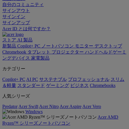
自分のコミュニティ
サインアウト
サインイン
サインアップ
Acer ID とは何ですか？
ストア
AI
製品
新製品
Copilot+ PC
ノートパソコン
モニター
デスクトップ
Chromebook
タブレット
プロジェクター
ハンドヘルドゲーミ
ングデバイス
家電製品
カテゴリー
Copilot+ PC
AI PC
サステナブル
プロフェッショナル
スリム
＆軽量
スタンダード
ゲーミング
ビジネス
Chromebooks
人気シリーズ
Predator
Acer Swift
Acer Nitro
Acer Aspire
Acer Vero
Windows
Acer AMD
Ryzen™ シリーズノートパソコン