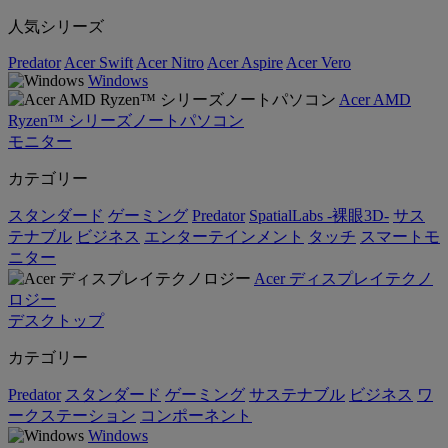
人気シリーズ
Predator
Acer Swift
Acer Nitro
Acer Aspire
Acer Vero
Windows
Acer AMD
Ryzen™ シリーズノートパソコン
モニター
カテゴリー
スタンダード
ゲーミング
Predator
SpatialLabs -裸眼3D-
サス
テナブル
ビジネス
エンターテインメント
タッチ
スマートモ
ニター
Acer ディスプレイテクノ
ロジー
デスクトップ
カテゴリー
Predator
スタンダード
ゲーミング
サステナブル
ビジネス
ワ
ークステーション
コンポーネント
Windows