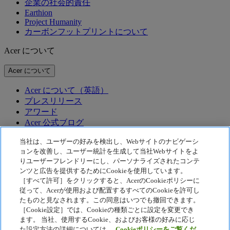
企業の社会的責任
Earthion
Project Humanity
カーボンフットプリントについて
Acer について
Acer について
Acer について（英語）
プレスリリース
アワード
Acer 公式ブログ
テクノロジー
当社は、ユーザーの好みを検出し、Webサイトのナビゲーシ
ョンを改善し、ユーザー統計を生成して当社Webサイトをよ
りユーザーフレンドリーにし、パーソナライズされたコンテ
テクノロジー
ンツと広告を提供するためにCookieを使用しています。
Acer テクノロジー
［すべて許可］をクリックすると、AcerのCookieポリシーに
従って、Acerが使用および配置するすべてのCookieを許可し
McAfee
Acer Display Widget
たものと見なされます。この同意はいつでも撤回できます。
［Cookie設定］では、Cookieの種類ごとに設定を変更でき
プライバシーポリシー
ます。 当社、使用するCookie、およびお客様の好みに応じ
Cookie ポリシー
た設定方法の詳細については、
Cookieポリシーをご覧くだ