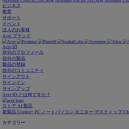
Acerpure Cool AC551-50W
Acerpure Pro AP551-50W
Acerpure C
ビジネス
教育
サポート
イベント
法人のお客様
Acer ブランド
Acer ID
自分のプロフィール
自分の製品
製品の登録
自分のコミュニティ
サインアウト
サインイン
サインアップ
Acer ID とは何ですか？
ストア
AI
製品
新製品
Copilot+ PC
ノートパソコン
モニター
デスクトップ
Ch
カテゴリー