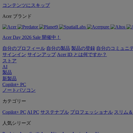
コンテンツにスキップ
Acer ブランド
Acer Day 2026 Sale 開催中！
自分のプロフィール
自分の製品
製品の登録
自分のコミュニ
サインイン
サインアップ
Acer ID とは何ですか？
ストア
AI
製品
新製品
Copilot+ PC
ノートパソコン
カテゴリー
Copilot+ PC
AI PC
サステナブル
プロフェッショナル
スリム＆
人気シリーズ