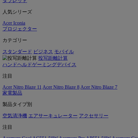
タブレット
人気シリーズ
Acer Iconia
プロジェクター
カテゴリー
スタンダード
ビジネス
モバイル
投写距離計算
ハンドヘルドゲーミングデバイス
注目
Acer Nitro Blaze 11
Acer Nitro Blaze 8
Acer Nitro Blaze 7
家電製品
製品タイプ別
空気清浄機
エアサーキュレーター
アクセサリー
注目