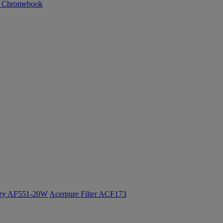
n Chromebook
ozy AF551-20W
Acerpure Filter ACF173