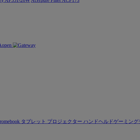
ozy AF551-20W
Acerpure Filter ACF173
romebook
タブレット
プロジェクター
ハンドヘルドゲーミング