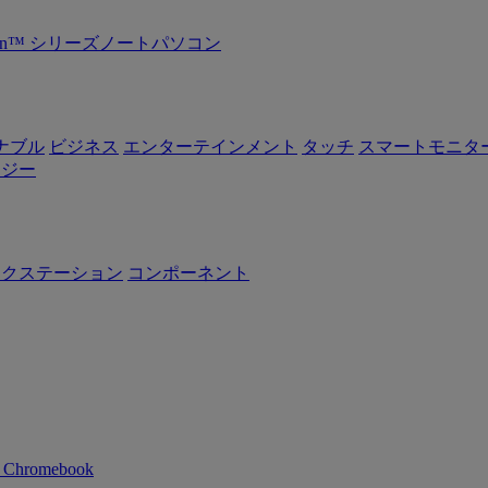
Ryzen™ シリーズノートパソコン
ナブル
ビジネス
エンターテインメント
タッチ
スマートモニタ
ロジー
ークステーション
コンポーネント
n Chromebook